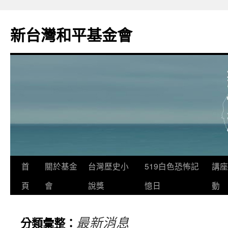
新台灣和平基金會
首
關於基金
台灣歷史小
519白色恐怖記
講座
頁
會
說獎
憶日
動
最新消息
分類彙整：