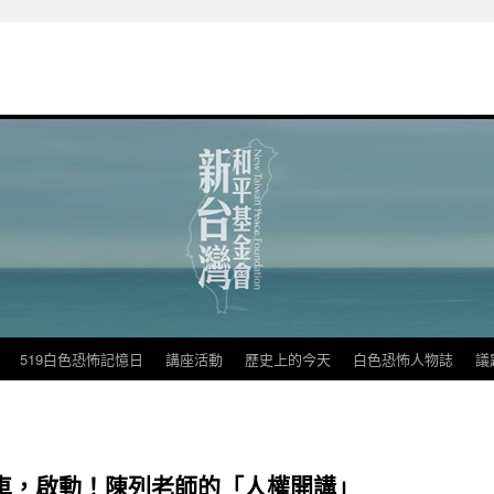
519白色恐怖記憶日
講座活動
歷史上的今天
白色恐怖人物誌
議
車，啟動！陳列老師的「人權開講」