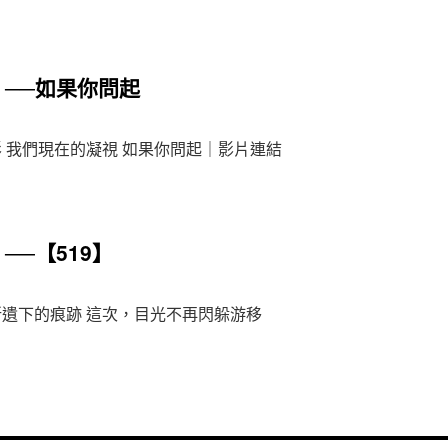
】──如果你問起
 我們現在的凝視 如果你問起｜影片連結
──【519】
所遺下的痕跡 這次，目光不再閃躲游移