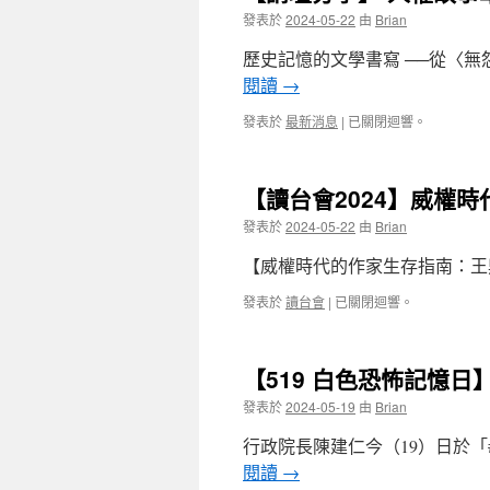
發表於
2024-05-22
由
Brian
歷史記憶的文學書寫 ──從〈無
閱讀
→
發表於
最新消息
|
已關閉迴響。
【讀台會2024】威權
發表於
2024-05-22
由
Brian
【威權時代的作家生存指南：王鼎鈞《
發表於
讀台會
|
已關閉迴響。
【519 白色恐怖記憶日
發表於
2024-05-19
由
Brian
​行政院長陳建仁今（19）日於
閱讀
→