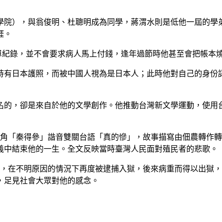
醫學院），與翁俊明、杜聰明成為同學，蔣渭水則是低他一屆的學
涯。
單紀錄，並不會要求病人馬上付錢，逢年過節時他甚至會把帳本
持有日本護照，而被中國人視為是日本人；此時他對自己的身份
名的，卻是來自於他的文學創作。他推動台灣新文學運動，使用
角「秦得參」諧音雙關台語「真的慘」，故事描寫由佃農轉作轉
義中結束他的一生。全文反映當時臺灣人民面對殖民者的悲歌。
，在不明原因的情況下再度被逮捕入獄，後來病重而得以出獄，
，足見社會大眾對他的感念。