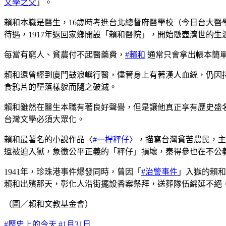
文學之父
」。
賴和本職是醫生，16歲時考進台北總督府醫學校（今日台大
待遇，1917年返回家鄉開設「賴和醫院」，開始懸壺濟世的生
每當有窮人、貧農付不起醫藥費，
#賴和
通常只會拿出帳本簡
賴和還曾經到廈門鼓浪嶼行醫，儘管身上有著漢人血統，仍因
食鴉片的墮落樣貌而隨之破滅。
賴和雖然在醫生本職有著良好聲譽，但是讓他真正享有歷史盛
台灣文學必須大眾化。
賴和最著名的小說作品〈
#一桿秤仔
〉，描寫台灣貧苦農民，主
還被迫入獄，象徵公平正義的「秤仔」損壞，秦得參也在不公
1941年，珍珠港事件爆發同時，曾因「
#治警事件
」入獄的賴和
賴和出殯那天，彰化人沿街擺設香案祭拜，送葬隊伍綿延不絕
（圖／賴和文教基金會）
#歷史上的今天
#1月31日