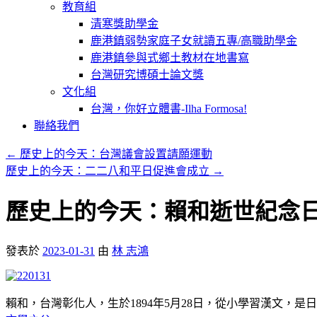
教育組
清寒獎助學金
鹿港鎮弱勢家庭子女就讀五專/高職助學金
鹿港鎮參與式鄉土教材在地書寫
台灣研究博碩士論文獎
文化組
台灣，你好立體書-Ilha Formosa!
聯絡我們
←
歷史上的今天：台灣議會設置請願運動
歷史上的今天：二二八和平日促進會成立
→
歷史上的今天：賴和逝世紀念
發表於
2023-01-31
由
林 志鴻
賴和，台灣彰化人，生於1894年5月28日，從小學習漢文