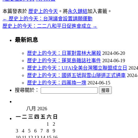
本篇發表於
歷史上的今天
。將
永久鏈結
加入書籤。
←
歷史上的今天：台灣議會設置請願運動
歷史上的今天：二二八和平日促進會成立
→
最新訊息
歷史上的今天：日軍對雲林大屠殺
2024-06-20
歷史上的今天：蓬萊島雜誌社事件
2024-06-19
歷史上的今天：UFAI全美台灣獨立聯盟成立日
2024
歷史上的今天：國道五號與雪山隧道正式通車
2024
歷史上的今天：四萬換一塊
2024-06-15
搜尋關於：
八月 2026
一
二
三
四
五
六
日
1
2
3
4
5
6
7
8
9
10
11
12
13
14
15
16