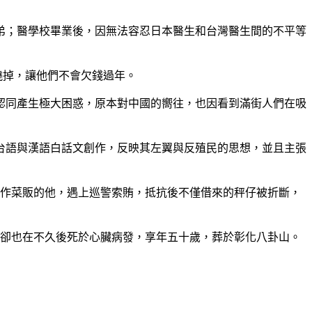
弟；醫學校畢業後，因無法容忍日本醫生和台灣醫生間的不平等
燒掉，讓他們不會欠錢過年。
認同產生極大困惑，原本對中國的嚮往，也因看到滿街人們在吸
台語與漢語白話文創作，反映其左翼與反殖民的思想，並且主張
作菜販的他，遇上巡警索賄，抵抗後不僅借來的秤仔被折斷，
卻也在不久後死於心臟病發，享年五十歲，葬於彰化八卦山。