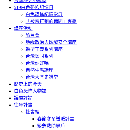
台灣歷史小說獎
519白色恐怖記憶日
白色恐怖記憶影展
「被雷打到的瞬間」專欄
講座活動
讀台會
地緣政治與區域安全講座
轉型正義系列講座
台灣認同系列
台灣你好嗎
自然生態講座
台灣大歷史講堂
歷史上的今天
白色恐怖人物誌
議題評論
往年計畫
社會組
春節寒冬送暖計畫
緊急救助專戶