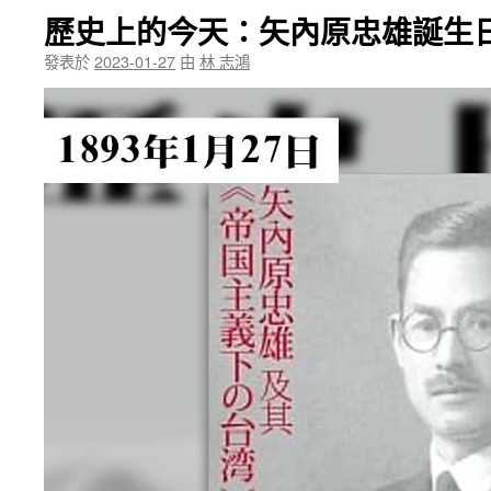
歷史上的今天：矢內原忠雄誕生
發表於
2023-01-27
由
林 志鴻