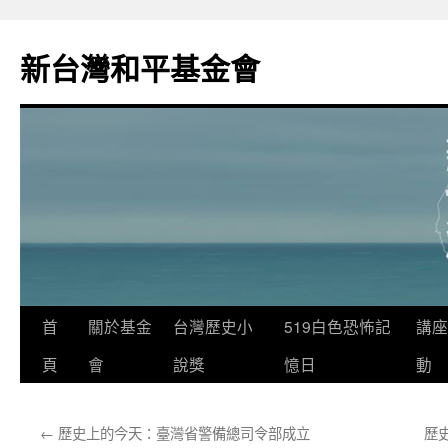
新台灣和平基金會
首
關於基金
台灣歷史小
519白色恐怖記
講座
頁
會
說獎
憶日
動
←
歷史上的今天：臺灣省警備總司令部成立
歷