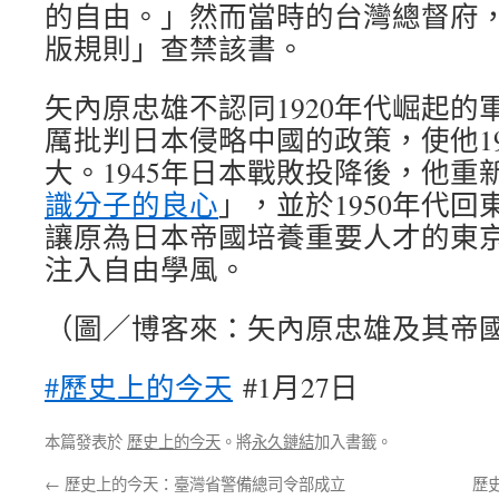
的自由。」然而當時的台灣總督府
版規則」查禁該書。
矢內原忠雄不認同1920年代崛起的
厲批判日本侵略中國的政策，使他19
大。1945年日本戰敗投降後，他重
識分子的良心
」，並於1950年代
讓原為日本帝國培養重要人才的東
注入自由學風。
（圖／博客來：矢內原忠雄及其帝
#歷史上的今天
#1月27日
本篇發表於
歷史上的今天
。將
永久鏈結
加入書籤。
←
歷史上的今天：臺灣省警備總司令部成立
歷