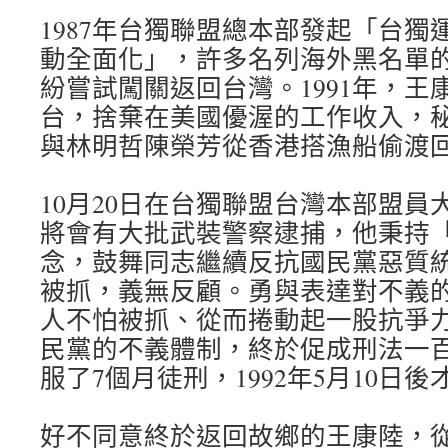
1987年台獨聯盟總本部發起「台獨
動全面化」，許多名列海外黑名單
紛嘗試闖關返回台灣。1991年，王
台，捨棄在美國優渥的工作收入，
與林明哲陳榮芳從香港搭漁船偷渡
10月20日在台獨聯盟台灣本部盟員
將會有大批武裝警察逮捕，他秉持
念，鼓舞同志繼續反抗國民黨惡質
被抓，義無反顧。勇與表達對不義
人不怕被抓、從而捲動起一股抗爭
民黨的不義體制，終於促成刑法一
服了7個月徒刑，1992年5月10日
好不同意終於返回故鄉的王康陸，