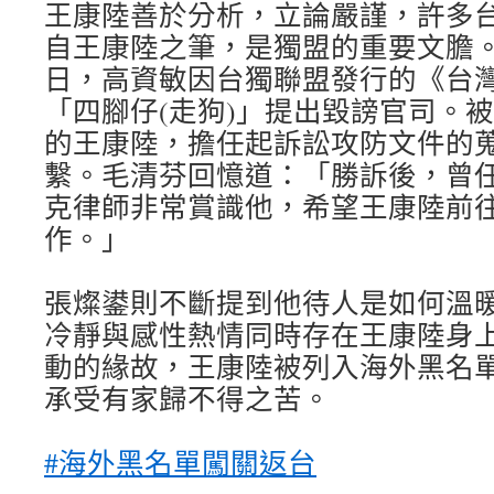
王康陸善於分析，立論嚴謹，許多
自王康陸之筆，是獨盟的重要文膽。在1
日，高資敏因台獨聯盟發行的《台
「四腳仔(走狗)」提出毀謗官司。
的王康陸，擔任起訴訟攻防文件的
繫。毛清芬回憶道：「勝訴後，曾
克律師非常賞識他，希望王康陸前
作。」
張燦鍙則不斷提到他待人是如何溫
冷靜與感性熱情同時存在王康陸身
動的緣故，王康陸被列入海外黑名
承受有家歸不得之苦。
#海外黑名單闖關返台