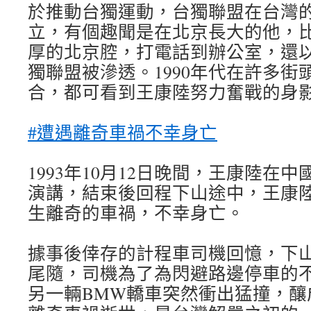
於推動台獨運動，台獨聯盟在台灣
立，有個趣聞是在北京長大的他，
厚的北京腔，打電話到辦公室，還
獨聯盟被滲透。1990年代在許多街
合，都可看到王康陸努力奮戰的身
#遭遇離奇車禍不幸身亡
1993年10月12日晚間，王康陸在
演講，結束後回程下山途中，王康
生離奇的車禍，不幸身亡。
據事後倖存的計程車司機回憶，下
尾隨，司機為了為閃避路邊停車的
另一輛BMW轎車突然衝出猛撞，釀