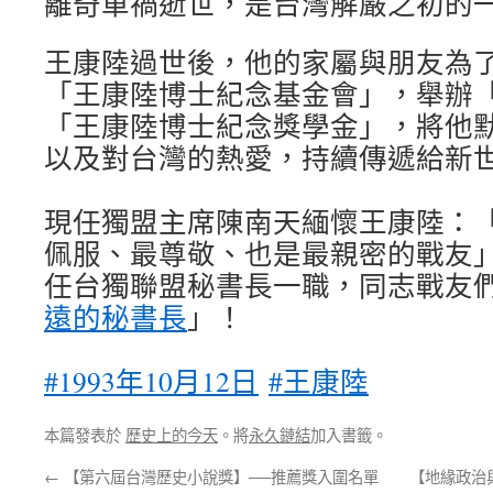
離奇車禍逝世，是台灣解嚴之初的
王康陸過世後，他的家屬與朋友為
「王康陸博士紀念基金會」，舉辦
「王康陸博士紀念獎學金」，將他
以及對台灣的熱愛，持續傳遞給新
現任獨盟主席陳南天緬懷王康陸：
佩服、最尊敬、也是最親密的戰友
任台獨聯盟秘書長一職，同志戰友
遠的秘書長
」！
#1993年10月12日
#王康陸
本篇發表於
歷史上的今天
。將
永久鏈結
加入書籤。
←
【第六屆台灣歷史小說獎】──推薦獎入圍名單
【地緣政治