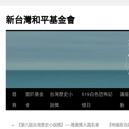
新台灣和平基金會
首
關於基金
台灣歷史小
519白色恐怖記
講座
頁
會
說獎
憶日
動
←
【第六屆台灣歷史小說獎】──推薦獎入圍名單
【地緣政治