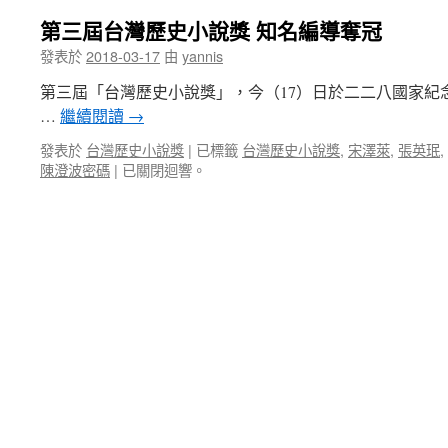
第三屆台灣歷史小說獎 知名編導奪冠
發表於
2018-03-17
由
yannis
第三屆「台灣歷史小說獎」，今（17）日於二二八國家紀
…
繼續閱讀
→
發表於
台灣歷史小說獎
|
已標籤
台灣歷史小說獎
,
宋澤萊
,
張英珉
,
陳澄波密碼
|
已關閉迴響。