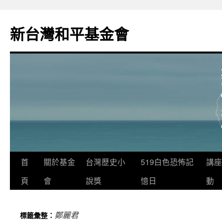
新台灣和平基金會
首
關於基金
台灣歷史小
519白色恐怖記
講座
頁
會
說獎
憶日
動
鄭麗君
標籤彙整：