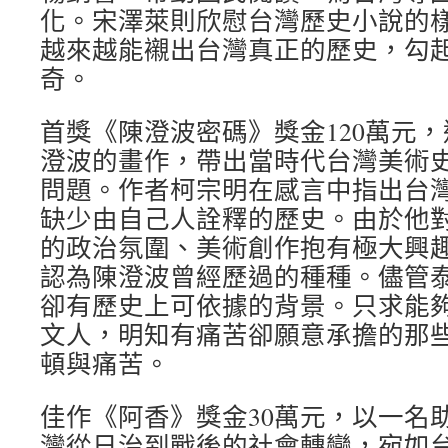
化。宋澤萊則欣慰台灣歷史小說的
越來越能襯出台灣真正的歷史，勾
奇。
首獎《陳澄波密碼》獎金120萬元
澄波的畫作，帶出當時代台灣美術
問題。作者柯宗明在感言中指出台
缺少由自己人詮釋的歷史。由於他
的政治氛圍、美術創作抱有極大興
認為陳澄波曾經歷過的種種。儘管
卻有歷史上可依據的背景。只求能
文人，明知有痛苦卻願意承擔的那
頓與痛苦。
佳作《阿香》獎金30萬元，以一名
灣從日治到戰後的社會轉變，宛如