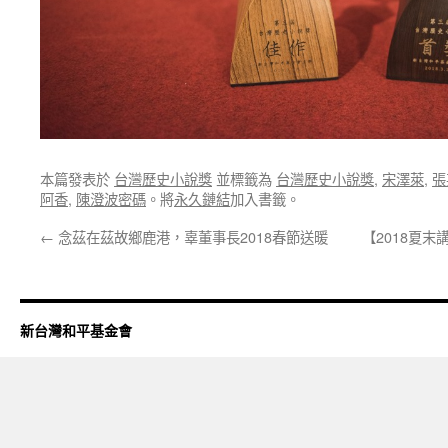
本篇發表於
台灣歷史小說獎
並標籤為
台灣歷史小說獎
,
宋澤萊
,
張
阿香
,
陳澄波密碼
。將
永久鏈結
加入書籤。
←
念茲在茲故鄉鹿港，辜董事長2018春節送暖
【2018夏
新台灣和平基金會