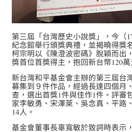
第三屆「台灣歷史小說獎」，今（1
紀念館舉行頒獎典禮，並揭曉得獎
柯宗明以《陳澄波密碼》脫穎而出
獎首位首獎得主，抱回新台幣120
新台灣和平基金會主辦的第三屆台
募集到９件作品，經過長達四個月
查，選出首獎1件與佳作1件。評審
家李敏勇、宋澤萊、吳念真、平路
14人。
基金會董事長辜寬敏於致詞時表示