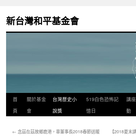
新台灣和平基金會
首
關於基金
台灣歷史小
519白色恐怖記
講座
頁
會
說獎
憶日
動
←
念茲在茲故鄉鹿港，辜董事長2018春節送暖
【2018夏