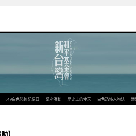
519白色恐怖記憶日
講座活動
歷史上的今天
白色恐怖人物誌
議
宥勳】