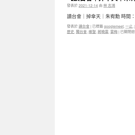
發表於
2021-12-14
由
林 志鴻
讀台會｜掉傘天｜朱宥勳 時間：2021
發表於
讀台會
|
已標籤
googlemeet
,
一止
,
歷史
,
獨台會
,
維聖
,
蔣曉雲
,
雲梅
|
已關閉迴