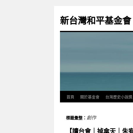
新台灣和平基金會
首頁
關於基金會
台灣歷史小說獎
創作
標籤彙整：
【讀台會｜掉傘天｜朱