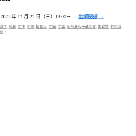
 年 12 月 22 日（三）19:00－ …
繼續閱讀
→
創作
,
台灣
,
女性
,
小說
,
掉傘天
,
文學
,
文本
,
新台灣和平基金會
,
朱宥勳
,
林志鴻
,
響。