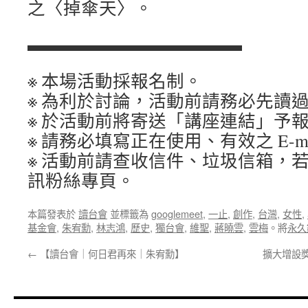
之〈掉傘天〉。
▬▬▬▬▬▬▬▬▬▬▬▬
※ 本場活動採報名制。
※ 為利於討論，活動前請務必先讀
※ 於活動前將寄送「講座連結」予
※ 請務必填寫正在使用、有效之 E-mai
※ 活動前請查收信件、垃圾信箱，若無收
訊粉絲專頁。
本篇發表於
讀台會
並標籤為
googlemeet
,
一止
,
創作
,
台灣
,
女性
,
基金會
,
朱宥勳
,
林志鴻
,
歷史
,
獨台會
,
維聖
,
蔣曉雲
,
雲梅
。將
永久
←
【讀台會｜何日君再來｜朱宥勳】
擴大增設