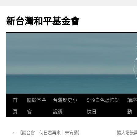
新台灣和平基金會
首
關於基金
台灣歷史小
519白色恐怖記
講座
頁
會
說獎
憶日
動
←
【讀台會｜何日君再來｜朱宥勳】
擴大增設