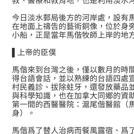
教、醫療和教育地，也是利用淡水
今日淡水郵局後方的河岸處，設有
在地面上禱告的藝術銅像，位於身
小船，正是當年馬偕牧師上岸的地
▌上帝的臣僕
馬偕來到台灣之後，僅以數月的時
得台語會話，並以熟練的台語四處
村民義診、拔除蛀牙，還發放藥品
與科學知識，也在加拿大同鄉的資
第一間的西醫醫院：滬尾偕醫館（
身）。
馬偕爲了替人治病而餐風露宿、爲