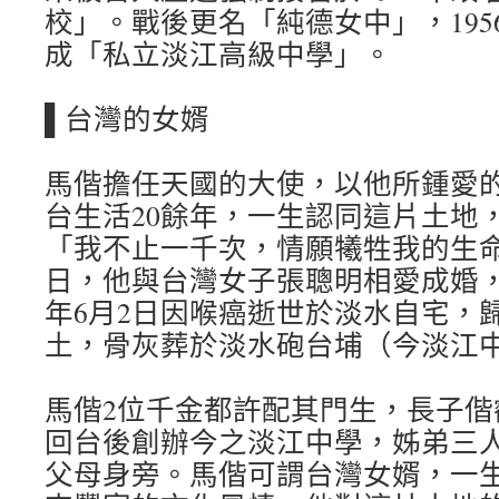
校」。戰後更名「純德女中」，195
成「私立淡江高級中學」。
▌台灣的女婿
馬偕擔任天國的大使，以他所鍾愛
台生活20餘年，一生認同這片土地
「我不止一千次，情願犧牲我的生命」。
日，他與台灣女子張聰明相愛成婚，育
年6月2日因喉癌逝世於淡水自宅，
土，骨灰葬於淡水砲台埔（今淡江
馬偕2位千金都許配其門生，長子偕
回台後創辦今之淡江中學，姊弟三
父母身旁。馬偕可謂台灣女婿，一