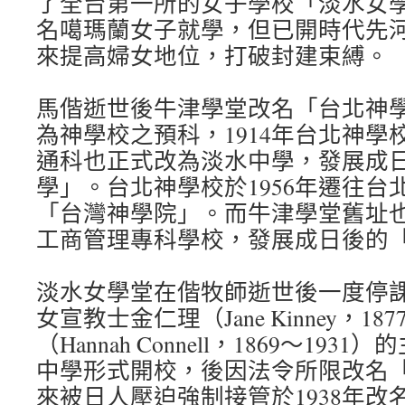
了全台第一所的女子學校「淡水女學
名噶瑪蘭女子就學，但已開時代先
來提高婦女地位，打破封建束縛。
馬偕逝世後牛津學堂改名「台北神
為神學校之預科，1914年台北神學
通科也正式改為淡水中學，發展成
學」。台北神學校於1956年遷往台
「台灣神學院」。而牛津學堂舊址也在
工商管理專科學校，發展成日後的
淡水女學堂在偕牧師逝世後一度停課。
女宣教士金仁理（Jane Kinney，18
（Hannah Connell，1869〜19
中學形式開校，後因法令所限改名
來被日人壓迫強制接管於1938年改