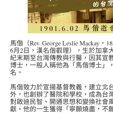
馬偕（Rev. George Leslie Mackay
6月2日，漢名偕叡理），生於加拿大
紀末期至台灣傳教與行醫，因其宣
博士，一般人稱他為「馬偕博士」
名。
馬偕致力於宣揚基督教義，建立北
外，也創辦了醫院和學校，成為台
對啟迪民智、開通思想和變換社會
獻。他的一生獲得「寧願燒盡，不願朽壞