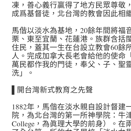
凍，善心義行贏得了地方民眾尊敬
成爲基督徒，北台灣的教會因此相
馬偕以淡水為基地，20餘年間將福
栗、東至宜蘭、花蓮港。族群含括
住民，蓋其一生在台設立教會60餘所
人。完成加拿大長老會給他的使命
萬民都作我的門徒，奉父、子、聖
洗」。
▌開台灣新式教育之先聲
1882年，馬偕在淡水親自設計督建
院，為北台灣的第一所神學院：牛津學
College，為眞理大學的前身）。