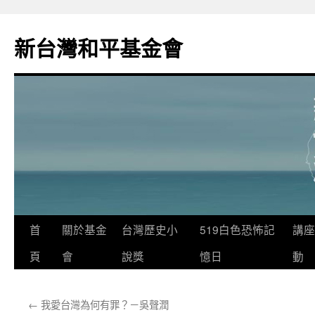
新台灣和平基金會
首
關於基金
台灣歷史小
519白色恐怖記
講座
頁
會
說獎
憶日
動
←
我愛台灣為何有罪？－吳聲潤