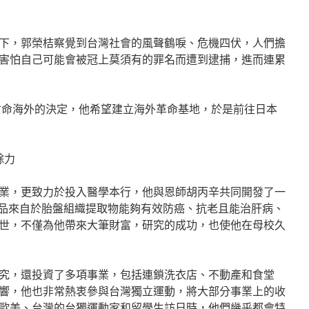
下，郭榮桔察覺到台灣社會的風聲鶴唳、危機四伏，人們擔
害怕自己可能會被冠上莫須有的罪名而遭到逮捕，進而連累
了亡命海外的決定，他希望建立海外革命基地，於是前往日本
餘力
業，更致力於投入醫學本行，他與恩師胡丙辛共同開發了一
劑，該產品來自於胎盤組織提取物能夠有效防癌、抗老且能治肝病、
世，不僅為他帶來大筆財富，研究的成功，也使他在母校久
究，還投資了多項事業，包括連鎖洗衣店、不動產和食堂
響，他也非常熱衷參與台灣獨立運動，將大部分事業上的收
歐美、台灣的台獨運動家和留學生訪日時，他們幾乎都會特