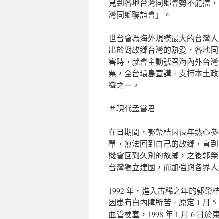
見到各地台灣同鄉會勢不能擋，
灣同鄉聯誼會」。
世台會為海外規模最大的台灣人
出於對故鄉台灣的熱愛，各地同
害時，就會主動號召海內外台灣
票，全台環島宣講，支持本土政
織之一。
＃現代孟嘗君
在日期間，郭榮桔因長年熱心參與
單，無法回到自己的故鄉，直到 1
機會回到久別的故鄉，之後郭榮
台灣獨立建國，而加強與各界人
1992 年，進入古稀之年的郭
因患有白內障所苦，原定 1 月 
血管梗塞，1998 年 1 月 6