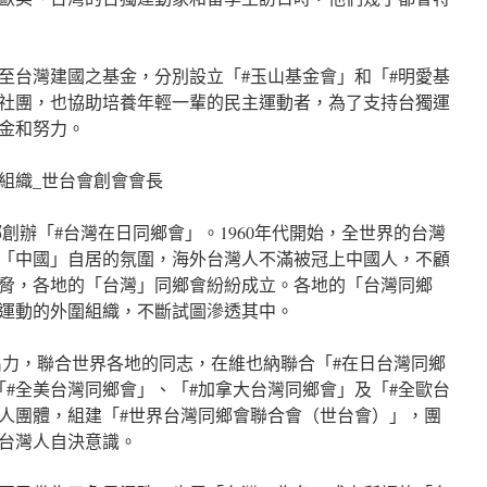
至台灣建國之基金，分別設立「#玉山基金會」和「#明愛基
社團，也協助培養年輕一輩的民主運動者，為了支持台獨運
金和努力。
組織_世台會創會會長
同鄉創辦「#台灣在日同鄉會」。1960年代開始，全世界的台灣
「中國」自居的氛圍，海外台灣人不滿被冠上中國人，不顧
脅，各地的「台灣」同鄉會紛紛成立。各地的「台灣同鄉
運動的外圍組織，不斷試圖滲透其中。
榮桔出錢出力，聯合世界各地的同志，在維也納聯合「#在日台灣同鄉
「#全美台灣同鄉會」、「#加拿大台灣同鄉會」及「#全歐台
人團體，組建「#世界台灣同鄉會聯合會（世台會）」，團
台灣人自決意識。