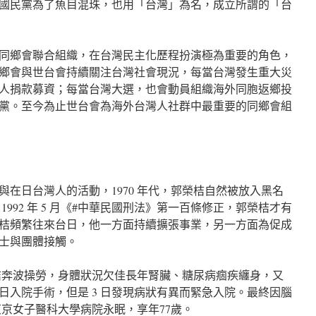
國民黨為了魚目混珠，也用「台灣」為名，成立所謂的「台
同鄉會聯合組織，在台灣民主化歷程扮演極為重要的角色，
鄉會與世台會持續關注台灣社會現況，每當台灣發生重大災
人捐款募資；每當台灣大選，也會動員組織海外同胞返鄉投
黨。至今為止世台會為海外台灣人社群中最重要的同鄉會組
在日台灣人的活動，1970 年代，郭榮桔自然被放入黑名
992 年 5 月《#中華民國刑法》第一百條修正，郭榮桔才有
桔頻繁往來台日，他一方面持續擴張事業，另一方面為促成
士與團體接觸。
榮桔奔波操勞，身體狀況欠佳長年腎臟、糖尿病痼疾纏身，又
5 日入院手術，但是 3 日發現病狀有異而緊急入院。最終因腦
 日於東京女子醫科大學病院永眠，享年77歲。