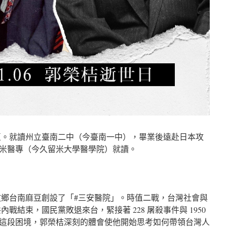
麻豆。就讀州立臺南二中（今臺南一中），畢業後遠赴日本攻
米醫專（今久留米大學醫學院）就讀。
在故鄉台南麻豆創設了「#三安醫院」。時值二戰，台灣社會與
內戰結束，國民黨敗退來台，緊接著 228 屠殺事件與 1950
這段困境，郭榮桔深刻的體會使他開始思考如何帶領台灣人