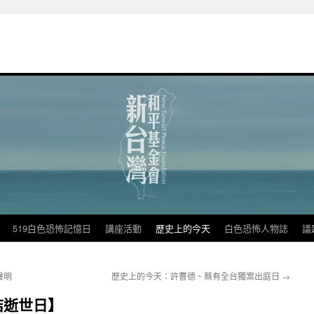
519白色恐怖記憶日
講座活動
歷史上的今天
白色恐怖人物誌
議
聲明
歷史上的今天：許曹德、蔡有全台獨案出庭日
→
桔逝世日】