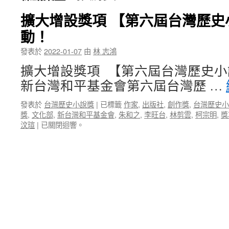
擴大增設獎項 【第六屆台灣歷史
動！
發表於
2022-01-07
由
林 志鴻
擴大增設獎項 【第六屆台灣歷史
新台灣和平基金會第六屆台灣歷 …
發表於
台灣歷史小說獎
|
已標籤
作家
,
出版社
,
創作獎
,
台灣歷史小
獎
,
文化部
,
新台灣和平基金會
,
朱和之
,
李旺台
,
林剪雲
,
柯宗明
,
獎
汶瑄
|
已關閉迴響。