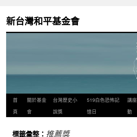
新台灣和平基金會
首
關於基金
台灣歷史小
519白色恐怖記
講座
頁
會
說獎
憶日
動
推薦獎
標籤彙整：