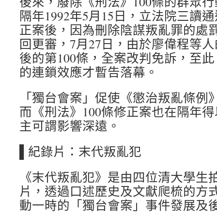
後來，廢除《刑法》100條的群眾
隔年1992年5月15日，立法院三讀
正案後，因為刪除陰謀叛亂罪的處
回更審，7月27日，由於廖偉程等
後的第100條，全案改判免訴，至
的連鎖效應才暫告落幕。
「獨台會案」促使《懲治叛亂條例
而《刑法》100條修正案也在隔年
主可謂影響深遠。
▌紀錄片：末代叛亂犯
《末代叛亂犯》是由四位清大學生
片，透過口述歷史及文獻爬梳的方式，
動一時的「獨台會案」事件發展及