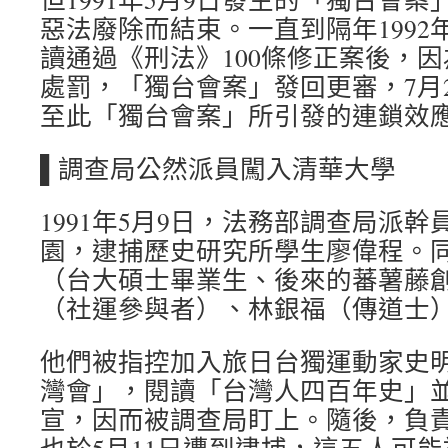
惡法廢除而結束。一直到隔年1992
讀通過《刑法》100條修正案後，
處罰，「獨台會案」發回更審，7月
至此「獨台會案」所引發的連鎖效
▌調查局公然派員闖入清華大學
1991年5月9日，法務部調查局派
園，逮捕歷史研究所學生廖偉程。
（台大碩士畢業生、後來的蕃薯藤
（社運參與者）、林銀福（傳道士
他們被指控加入旅日台獨運動家史
灣會」，閱讀「台灣人四百年史」
宣，因而被調查局盯上。隨後，負