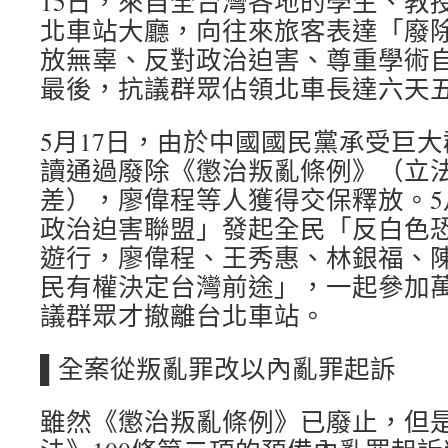
15日，來自全台灣各地的學生、教
北車站大廳，向往來旅客表達「廢
放無辜、反對政治迫害、尊重學術
最後，抗議群眾佔領北車長達六天
5月17日，由於中國國民黨承受巨
讀通過廢除《懲治叛亂條例》（立
差），廖偉程等人獲得交保釋放。5
政治迫害聯盟」發起全民「反白色
遊行，廖偉程、王秀惠、林銀福、
民有權決定台灣前途」，一起參加
議群眾才撤離台北車站。
▌全案從叛亂罪改以內亂罪起訴
雖然《懲治叛亂條例》已廢止，但