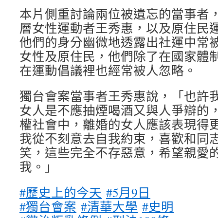
本片側重討論兩位被遺忘的當事者
層女性運動者王秀惠，以及原住民運動者M
他們的身分幽微地透露出社運中常
女性及原住民，他們除了在國家體
在運動倡議裡也經常被人忽略。
獨台會案當事者王秀惠說，「也許
女人是不應抽煙喝酒又與人爭辯的
權社會中，離婚的女人應該表現得
我從不刻意去自我約束，喜歡和同
笑，這些完全不存惡意，希望親愛
我。」
#歷史上的今天
#5月9日
#獨台會案
#清華大學
#史明