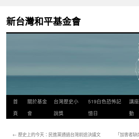
新台灣和平基金會
首
關於基金
台灣歷史小
519白色恐怖記
講座
頁
會
說獎
憶日
動
←
歷史上的今天：民進黨通過台灣前途決議文
「加害者缺