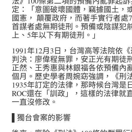
法》100條第二項的預備內亂罪起訴
定：「意圖破壞國體，竊據國土，
國憲， 顛覆政府，而著手實行者處
首謀者處無期徒刑。預備或陰謀犯前
上、5年以下有期徒刑。」
1991年12月3日，台灣高等法院依
判決：廖偉程無罪，安正光有期徒刑
正然、王秀惠與林銀福各依預備內亂
個月。歷史學者周婉窈強調，《刑
1935年訂定的法律，那時候台灣是
ROC還在「訓政」，這樣的法律就
一直沒修改。
▌獨台會案的影響