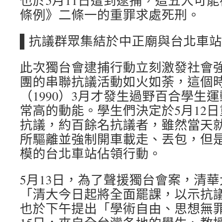
也於5月11日遭到逮捕，這五人可
條例》二條一的重罪求處死刑。
▌抗議群眾集結於中正廟與台北車站
此次獨台會逮捕行動立刻激發社會
團的串聯抗議活動如火如荼，這個
（1990）3月才發生過野百合學生
常高的動能。學生們決定於5月12
抗議，約百餘名抗議者，雖然當天
所驅離並強制開車載走、丟包，但
模的台北車站佔領行動。
5月13日，為了聲援獨台會案，清
「清大今日起將全面罷課，以示抗議
也於下午提出「學術自由、思想無罪