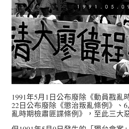
1991年5月1日公布廢除《動員戡
22日公布廢除《懲治叛亂條例》、6
亂時期檢肅匪諜條例》，至此三大
但1991年5月9日發生的「獨台會