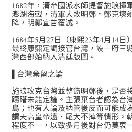
1682年，清帝國派水師提督施琅揮軍台
澎湖海戰，清軍大敗明鄭，鄭克塽
降，明鄭宣告覆滅。
1684年5月27日（康熙23年4月1
最終康熙定調接管台灣，設一府三
灣西部始納入清廷版圖。
▌台灣棄留之論
施琅攻克台灣並整飭明鄭後，是否
躊躇未能定論。主張棄台者認為台
島；也有人論及納管後反而可能成
謂天高皇帝遠、尾大不掉等情形。
程度不一，以致多月後對台仍莫衷