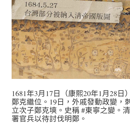
1681年3月17日（康熙20年1月2
鄭克繼位。19日，外戚發動政變，刺
立次子鄭克塽。史稱 #東寧之變。
署官兵以待討伐明鄭。