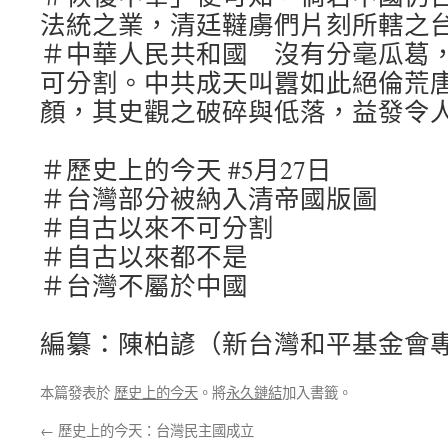
法統之業，清廷韃虜們片刻所轄之
＃中華人民共和國 沒有分毫瓜葛
可分割。中共成天叫囂如此絕倫荒
顏，其史觀之破碎與低落，益發令
＃歷史上的今天 #5月27日
＃台灣部分被納入清帝國版圖
＃自古以來不可分割
＃自古以來都不是
＃台灣不屬於中國
編纂：陳柏諺（新台灣和平基金會
本篇發表於
歷史上的今天
。將
永久鏈結
加入書籤。
←
歷史上的今天：台灣民主國成立