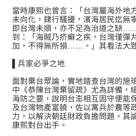
當時康熙也曾言：「台灣屬海外地
未向化，肆行騷擾，濱海居民迄無
即台灣未順，亦不足為治道之缺…
到：「海賊乃疥癬之疾，台灣僅彈
加，不得無所損……。」其看法大
▌兵家必爭之地
面對棄台眾論，實地踏查台灣的施
中《恭陳台灣棄留疏》尤為詳備，
海防之要，說明台澎相互固守便能
及台灣物產富饒，佐以寓兵於農等
力，以解決朝廷財政負擔問題。其
康熙對台出手。