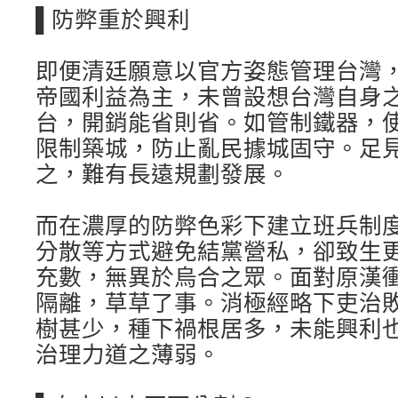
▌防弊重於興利
即便清廷願意以官方姿態管理台灣
帝國利益為主，未曾設想台灣自身
台，開銷能省則省。如管制鐵器，
限制築城，防止亂民據城固守。足
之，難有長遠規劃發展。
而在濃厚的防弊色彩下建立班兵制
分散等方式避免結黨營私，卻致生
充數，無異於烏合之眾。面對原漢
隔離，草草了事。消極經略下吏治
樹甚少，種下禍根居多，未能興利
治理力道之薄弱。