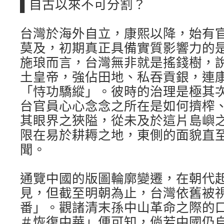
▌自古以來不可分割？
台灣於海外自立，康熙以降，始有
莫及，初期真正具備實質影響力的
施琅而言，台灣無非就是搖錢樹，
土皇帝，強佔田地、私吞貢銀，連
「恃功驕縱」。彼時的治理是極其
台官員心心念念之所在是如何擠榨
其眼界之狹隘，從未及於這片島嶼
限在易於耕耨之地，東側的面貌直
聞。
通覽中國的版圖輪廓變遷，在朝代
見，但截至明朝為止，台灣依舊被
番」。觀諸清末孫中山革命之際的
＃恢復中華」便可知，倘若中國仍